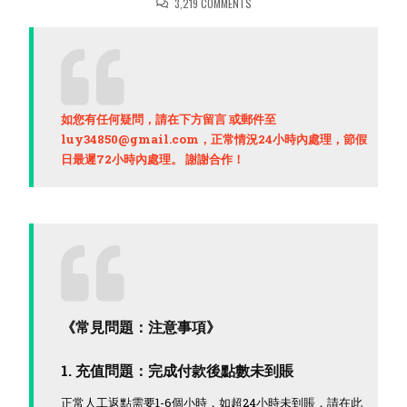
ON
3,219 COMMENTS
線
上
客
服
如您有任何疑問，請在下方留言 或郵件至
luy34850@gmail.com，正常情況24小時內處理，節假
日最遲72小時內處理。 謝謝合作！
《常見問題：注意事項》
1. 充值問題：完成付款後點數未到賬
正常人工返點需要1-6個小時，如超24小時未到賬，請在此