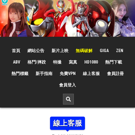
Skip
to
content
☆特撮女战士☆
特撮女战士、女奥特曼、女戦闘員、太陽の戦士、苍月女战士電影網！
首頁
網站公告
新片上映
無碼破解
GIGA
ZEN
ABV
格鬥/摔跤
特撮
寫真
HD1080
熱門下載
熱門標籤
新手指南
免費VPN
線上客服
會員註冊
會員登入
線上客服