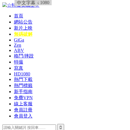
HD_1920 x 1080
普通版
中文字幕
Skip
to
content
首頁
☆特撮女战士☆
特撮女战士、女奥特曼、女戦闘員、太陽の戦士、苍月女战士
網站公告
新片上映
無碼破解
GiGa
Zen
ABV
格鬥/摔跤
特撮
寫真
HD1080
熱門下載
熱門標籤
新手指南
免費VPN
線上客服
會員註冊
會員登入
Search