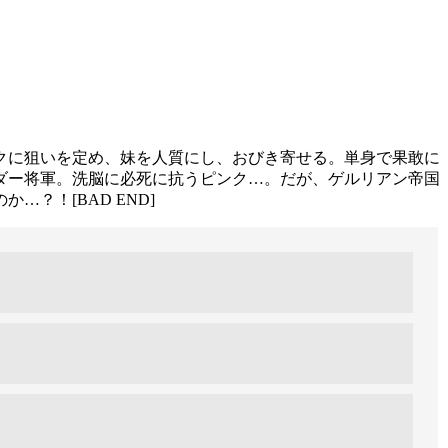
クに狙いを定め、妹を人質にし、おびき寄せる。単身で果敢に
ダー将軍。洗脳に必死に抗うピンク…。だが、ゲルリアン帝国
？！[BAD END]