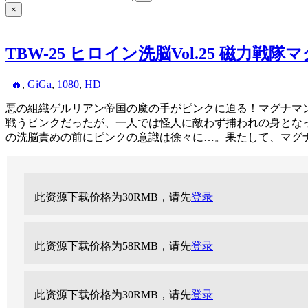
for:
×
TBW-25 ヒロイン洗脳Vol.25 磁力
Posted
🔥
,
GiGa
,
1080
,
HD
in
悪の組織ゲルリアン帝国の魔の手がピンクに迫る！マグナマ
戦うピンクだったが、一人では怪人に敵わず捕われの身とな
の洗脳責めの前にピンクの意識は徐々に…。果たして、マグナピ
此资源下载价格为
30
RMB，请先
登录
此资源下载价格为
58
RMB，请先
登录
此资源下载价格为
30
RMB，请先
登录