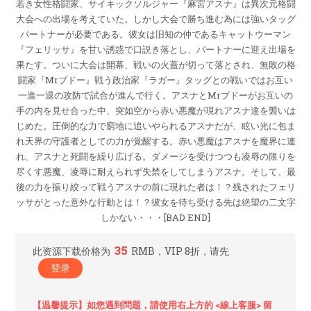
若き女性格闘家、サイキックソルジャー『麻宮アスナ』は異次元格闘
大会への出場を考えていた。しかし大会で勝ち進む為には強いタッグ
パートナーが必要である。彼女は旧知の仲であるキャットウーマン
『フェリッサ』を甘い誘惑で口説き落とし、パートナーに迎え出場を
果たす。ついに大会は開幕、戦いの火蓋が切って落とされ、無敗の格
闘家『Mrブドー』戦う政治家『ラガー』タッグとの戦いではお互い
一進一退の攻防で試合が進んで行く。アスナとMrブドーがお互いの
手の内を見せ合った中、突如空から赤い悪魔が現れアスナ達を襲いは
じめた。圧倒的な力で窮地に追いやられるアスナだが、眩い光に包ま
れ天界の守護者としての力が覚醒する。赤い悪魔はアスナを魔界に連
れ、アスナと死闘を繰り広げる。ダメージを受けつつも凌辱の限りを
尽くす悪魔、凌辱に耐えられず失禁をしてしまうアスナ。そして、最
後の力を振り絞って戦うアスナの前に現れた者は！？残されたフェリ
ッサがとった意外な行動とは！？彼女を待ち受ける先は絶望の二文字
しかない・・・[BAD END]
35
此资源下载价格为
RMB，VIP 8折，请先
登录
【温馨提示】如您遇到問題，請使用右上方的 <線上客服> 留