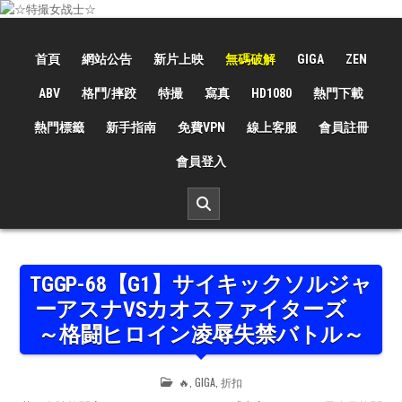
Skip
to
☆特撮女战士☆
特撮女战士、女奥特曼、女戦闘員、太陽の戦士、苍月女战士電影網！
content
首頁
網站公告
新片上映
無碼破解
GIGA
ZEN
ABV
格鬥/摔跤
特撮
寫真
HD1080
熱門下載
熱門標籤
新手指南
免費VPN
線上客服
會員註冊
會員登入
TGGP-68【G1】サイキックソルジャ
ーアスナVSカオスファイターズ
～格闘ヒロイン凌辱失禁バトル～
POSTED
🔥
,
GIGA
,
折扣
IN