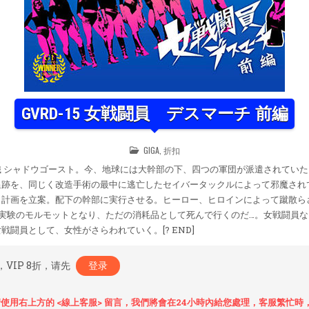
GVRD-15 女戦闘員 デスマーチ 前編
POSTED
GIGA
,
折扣
IN
 シャドウゴースト。今、地球には大幹部の下、四つの軍団が派遣されていた
追跡を、同じく改造手術の最中に逃亡したセイバータックルによって邪魔され
う計画を立案。配下の幹部に実行させる。ヒーロー、ヒロインによって蹴散ら
実験のモルモットとなり、ただの消耗品として死んで行くのだ…。女戦闘員
闘員として、女性がさらわれていく。[? END]
，VIP 8折，请先
登录
使用右上方的 <線上客服> 留言，我們將會在24小時內給您處理，客服繁忙