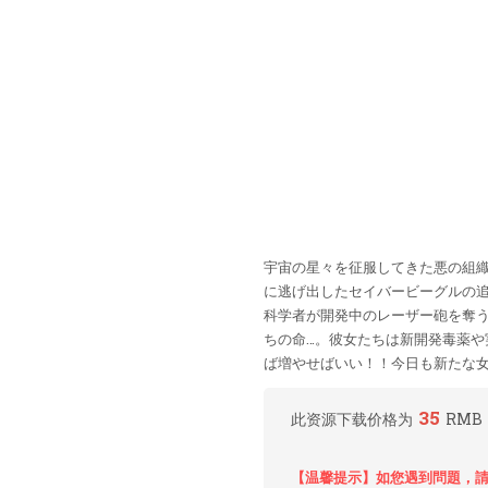
宇宙の星々を征服してきた悪の組織
に逃げ出したセイバービーグルの
科学者が開発中のレーザー砲を奪
ちの命…。彼女たちは新開発毒薬や
ば増やせばいい！！今日も新たな女戦
35
此资源下载价格为
RMB
【温馨提示】如您遇到問題，請