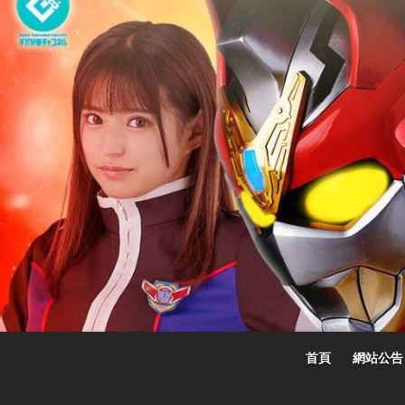
Skip
to
content
首頁
網站公告
☆特撮女战士☆
特撮女战士、女奥特曼、女戦闘員、太陽の戦士、苍月女战士電影網！