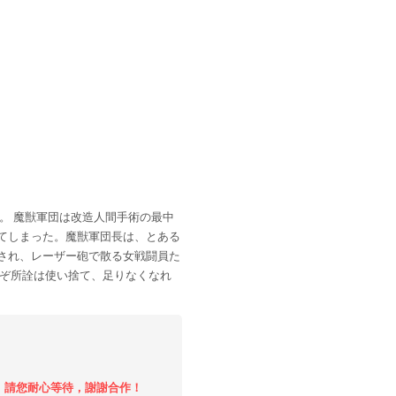
。 魔獣軍団は改造人間手術の最中
てしまった。魔獣軍団長は、とある
され、レーザー砲で散る女戦闘員た
なぞ所詮は使い捨て、足りなくなれ
時，請您耐心等待，謝謝合作！