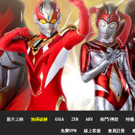
新片上映
無碼破解
GIGA
ZEN
ABV
格鬥/摔跤
特撮
免費VPN
線上客服
會員註冊