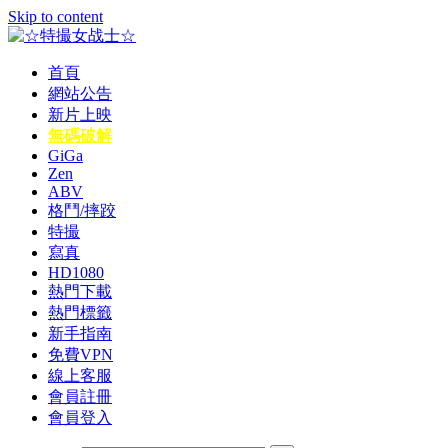
Skip to content
首頁
☆特撮女战士☆
特撮女战士、女奥特曼、女戦闘員、太陽の戦士、苍月女战士
網站公告
新片上映
無碼破解
GiGa
Zen
ABV
格鬥/摔跤
特撮
寫真
HD1080
熱門下載
熱門標籤
新手指南
免費VPN
線上客服
會員註冊
會員登入