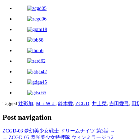
Tagged
辻彩加
,
ＭｉＷａ
,
鈴木愛
,
ZCGD
,
井上栞
,
吉田愛弓
,
田
Post navigation
ZCGD-03 夢幻美少女戦士 ドリームナイツ 第3話 →
← ZCGD-05 閃光美少女特捜隊 ウィンミラージュ2