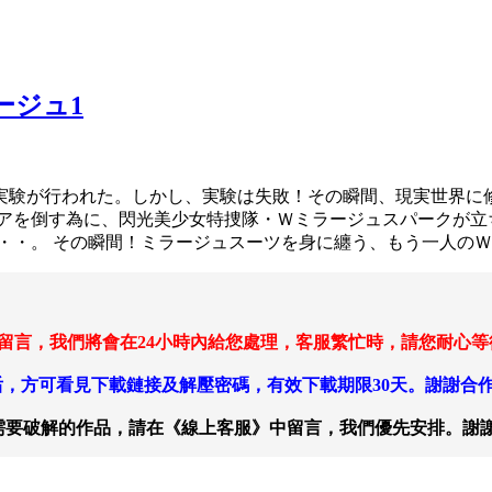
ージュ1
実験が行われた。しかし、実験は失敗！その瞬間、現実世界に
アを倒す為に、閃光美少女特捜隊・Ｗミラージュスパークが立
・・。 その瞬間！ミラージュスーツを身に纏う、もう一人の
 留言，我們將會在24小時內給您處理，客服繁忙時，請您耐心
，方可看見下載鏈接及解壓密碼，有效下載期限30天。謝謝合
需要破解的作品，請在《線上客服》中留言，我們優先安排。謝