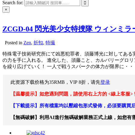
Search for:
×
ZCGD-04 閃光美少女特捜隊 ウィンミラ
Posted in
Zen
,
折扣
,
特撮
特殊電子技術研究所にて凶悪犯罪者、須藤博光に対してある
の力を手に入れる。 進化した、須藤こと、カルバリーグロリ
を繰り広げていく！ 一人で戦うスパークの体力が限界に・・
此资源下载价格为
35
RMB，VIP 8折，请先
登录
【温馨提示】如您遇到問題，請使用右上方的 <線上客服>
【下載提示】所有檔案均以壓縮包形式發佈，必須要購買后
【無碼破解】利用AI進行無碼破解業務正式上線，如您有