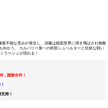
修復不能な歪みが発生し、須藤は鏡面世界に弾き飛ばされ無敵
ち向かう。 カルバリー第一の幹部シュぺルターと壮絶な戦い
Ｗミラージュが現れる！
等待，謝謝合作！
作！
謝支持！