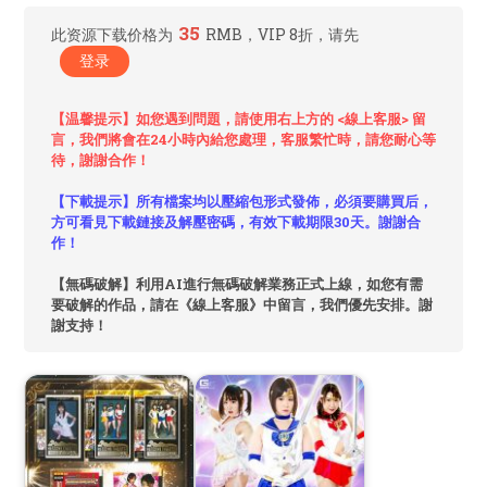
35
此资源下载价格为
RMB，VIP 8折，请先
登录
【温馨提示】如您遇到問題，請使用右上方的 <線上客服> 留
言，我們將會在24小時內給您處理，客服繁忙時，請您耐心等
待，謝謝合作！
【下載提示】所有檔案均以壓縮包形式發佈，必須要購買后，
方可看見下載鏈接及解壓密碼，有效下載期限30天。謝謝合
作！
【無碼破解】利用AI進行無碼破解業務正式上線，如您有需
要破解的作品，請在《線上客服》中留言，我們優先安排。謝
謝支持！