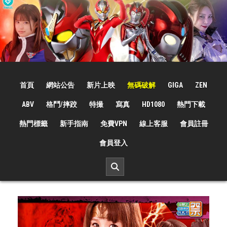
Skip
to
content
☆特撮女战士☆
特撮女战士、女奥特曼、女戦闘員、太陽の戦士、苍月女战士電影網！
首頁
網站公告
新片上映
無碼破解
GIGA
ZEN
ABV
格鬥/摔跤
特撮
寫真
HD1080
熱門下載
熱門標籤
新手指南
免費VPN
線上客服
會員註冊
會員登入