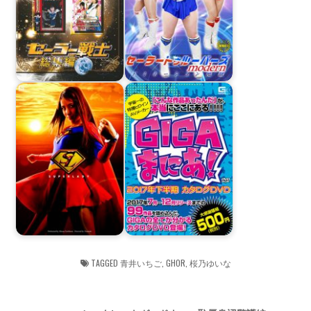
TAGGED
青井いちご
,
GHOR
,
桜乃ゆいな