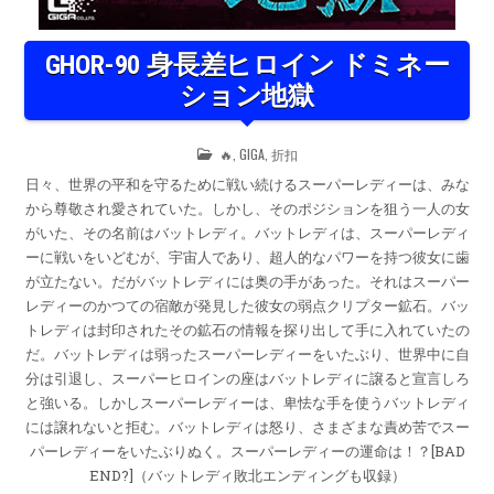
GHOR-90 身長差ヒロイン ドミネー
ション地獄
POSTED
🔥
,
GIGA
,
折扣
IN
日々、世界の平和を守るために戦い続けるスーパーレディーは、みな
から尊敬され愛されていた。しかし、そのポジションを狙う一人の女
がいた、その名前はバットレディ。バットレディは、スーパーレディ
ーに戦いをいどむが、宇宙人であり、超人的なパワーを持つ彼女に歯
が立たない。だがバットレディには奥の手があった。それはスーパー
レディーのかつての宿敵が発見した彼女の弱点クリプター鉱石。バッ
トレディは封印されたその鉱石の情報を探り出して手に入れていたの
だ。バットレディは弱ったスーパーレディーをいたぶり、世界中に自
分は引退し、スーパーヒロインの座はバットレディに譲ると宣言しろ
と強いる。しかしスーパーレディーは、卑怯な手を使うバットレディ
には譲れないと拒む。バットレディは怒り、さまざまな責め苦でスー
パーレディーをいたぶりぬく。スーパーレディーの運命は！？[BAD
END?]（バットレディ敗北エンディングも収録）