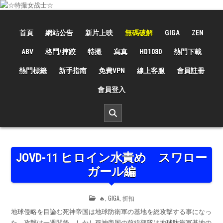
Skip
to
☆特撮女战士☆
特撮女战士、女奥特曼、女戦闘員、太陽の戦士、苍月女战士電影網！
content
首頁
網站公告
新片上映
無碼破解
GIGA
ZEN
ABV
格鬥/摔跤
特撮
寫真
HD1080
熱門下載
熱門標籤
新手指南
免費VPN
線上客服
會員註冊
會員登入
JOVD-11 ヒロイン水責め スワロー
ガール編
POSTED
🔥
,
GIGA
,
折扣
IN
地球侵略を目論む死神帝国は地球防衛軍の基地を総攻撃する事になっ
た。攻撃は一週間後。しかし死神帝国の前線部隊は地球防衛軍基地の