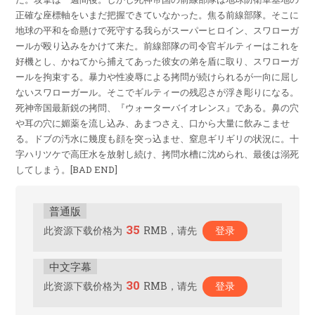
正確な座標軸をいまだ把握できていなかった。焦る前線部隊。そこに
地球の平和を命懸けで死守する我らがスーパーヒロイン、スワローガ
ールが殴り込みをかけて来た。前線部隊の司令官ギルティーはこれを
好機とし、かねてから捕えてあった彼女の弟を盾に取り、スワローガ
ールを拘束する。暴力や性凌辱による拷問が続けられるが一向に屈し
ないスワローガール。そこでギルティーの残忍さが浮き彫りになる。
死神帝国最新鋭の拷問、『ウォーターバイオレンス』である。鼻の穴
や耳の穴に媚薬を流し込み、あまつさえ、口から大量に飲みこませ
る。ドブの汚水に幾度も顔を突っ込ませ、窒息ギリギリの状況に。十
字ハリツケで高圧水を放射し続け、拷問水槽に沈められ、最後は溺死
してしまう。[BAD END]
普通版
35
此资源下载价格为
RMB，请先
登录
中文字幕
30
此资源下载价格为
RMB，请先
登录