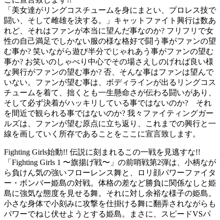
「美女達がリングコスチュームを身にまとい、プロレス技で
闘い、そして雌雄を決する。」キャットファイト興行は数あ
れど、それはファンが本当に望んだ事なのか? フリフリで女
性の自己満足でしかない服の様な格好で闘う事がファンの望
む事か? 笑いながら遊び半分でじゃれあう事がファンの望む
事か? お笑いのしゃべり中心でその場さえしのげれば良い様
な興行がファンの望む事か? 否、そんな事はファンは望んで
いない。ファンが望む事は、ボディラインが出るリングコス
チュームを着て、拙くとも一生懸命さが伝わる闘いがあり、
そして必ず決着がハッキリしている事ではないのか? それ
を間近で観られる事ではないのか? 我々ファイティングガー
ルズは、ファンが望む原点に立ち返り、これまでの興行と一
線を画していく所存であることをここに宣言致します。
Fighting Girls始動!! 伝説に刻まれるこの一戦を見逃すな!!
「Fighting Girls 1 〜旗揚げ戦〜」の前哨戦第2弾は、小柄なが
ら負けん気の強いフローレンス舞と、ロリ顔パワーファイタ
ー・ボンバー姫島の対戦。体格の差など勝負に関係なしと姫
島に強気な態度を見せる舞。それに対し余裕な様子の姫島。
小さな身体で小刻みに攻撃を仕掛ける舞に翻弄されながらも
パワーでねじ伏せようとする姫島。まさに、スピードVSパ