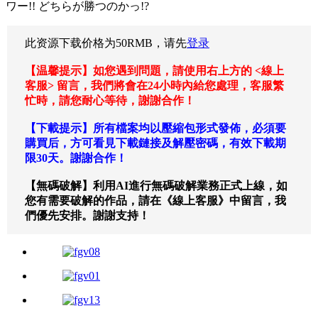
ワー!! どちらが勝つのかっ!?
此资源下载价格为
50
RMB，请先
登录
【温馨提示】如您遇到問題，請使用右上方的 <線上
客服> 留言，我們將會在24小時內給您處理，客服繁
忙時，請您耐心等待，謝謝合作！
【下載提示】所有檔案均以壓縮包形式發佈，必須要
購買后，方可看見下載鏈接及解壓密碼，有效下載期
限30天。謝謝合作！
【無碼破解】利用AI進行無碼破解業務正式上線，如
您有需要破解的作品，請在《線上客服》中留言，我
們優先安排。謝謝支持！