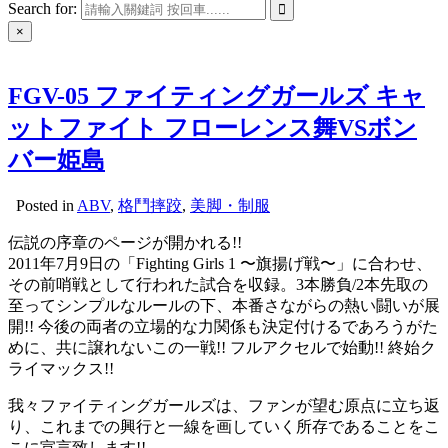
Search for:
×
FGV-05 ファイティングガールズ キャ
ットファイト フローレンス舞VSボン
バー姫島
Posted in
ABV
,
格鬥摔跤
,
美脚・制服
伝説の序章のページが開かれる!!
2011年7月9日の「Fighting Girls 1 〜旗揚げ戦〜」に合わせ、
その前哨戦として行われた試合を収録。3本勝負/2本先取の
至ってシンプルなルールの下、本番さながらの熱い闘いが展
開!! 今後の両者の立場的な力関係も決定付けるであろうがた
めに、共に譲れないこの一戦!! フルアクセルで始動!! 終始ク
ライマックス!!
我々ファイティングガールズは、ファンが望む原点に立ち返
り、これまでの興行と一線を画していく所存であることをこ
こに宣言致します!!