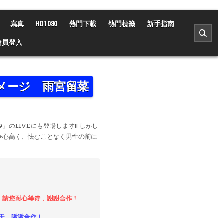
寫真
HD1080
熱門下載
熱門標籤
新手指南
會員登入
イメージ 雨宮留菜
」のLIVEにも登場します!! しかし
争心高く、怯むことなく男性の前に
時，請您耐心等待，謝謝合作！
天。謝謝合作！