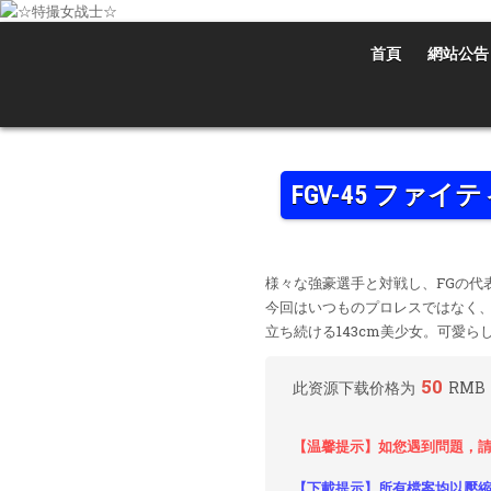
Skip
to
content
首頁
網站公告
☆特撮女战士☆
特撮女战士、女奥特曼、女戦闘員、太陽の戦士、苍月女战士電影網！
FGV-45 フ
様々な強豪選手と対戦し、FGの代表格と
今回はいつものプロレスではなく、
立ち続ける143cm美少女。可愛ら
50
此资源下载价格为
RMB
【温馨提示】如您遇到問題，請
【下載提示】所有檔案均以壓縮