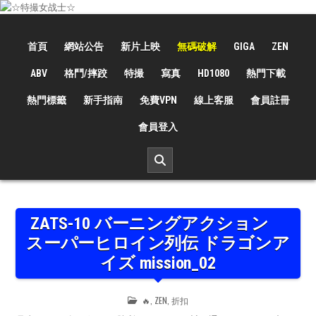
Skip
to
☆特撮女战士☆
特撮女战士、女奥特曼、女戦闘員、太陽の戦士、苍月女战士電影網！
content
首頁
網站公告
新片上映
無碼破解
GIGA
ZEN
ABV
格鬥/摔跤
特撮
寫真
HD1080
熱門下載
熱門標籤
新手指南
免費VPN
線上客服
會員註冊
會員登入
ZATS-10 バーニングアクション
スーパーヒロイン列伝 ドラゴンア
イズ mission_02
POSTED
🔥
,
ZEN
,
折扣
IN