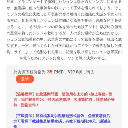
見事、ドラゴンゲートで勝利したシュンは計画通りソンの目に止まる
が、無意識に使った叡神拳の技によって正体を悟られてしまう。そし
てソンの暗殺に失敗した可実由の命と引換えに組織に忠誠を求められ
る事に。死を覚悟したシュンは仲間になる事を拒否し過酷な拷問を受
けることに。その頃シュンの正体を知った元はアジトに忍び込み瀕死
の重傷を負ったシュンを救出するが二人の前に紫鈴が立ちはだかる。
シュンは意識朦朧の中、武道家の本能によって紫鈴を撃破、脱出に成
功する。一方、捕らえられた可実由はかつてイラクで家族を殺した傭
兵、ライによって処刑される事に。記憶を取り戻したシュンは可実由
を救うためにアジトに戻り、ソンと戦う決意をする。
35
此资源下载价格为
RMB，VIP 8折，请先
登录
【温馨提示】如您遇到問題，請使用右上方的 <線上客服> 留
言，我們將會在24小時內給您處理，客服繁忙時，請您耐心等
待，謝謝合作！
【下載提示】所有檔案均以壓縮包形式發佈，必須要購買后，
方可看見下載鏈接及解壓密碼，有效下載期限30天。謝謝合
作！