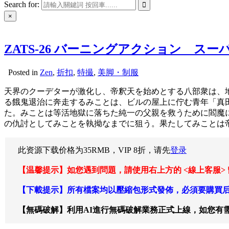
Search for:
×
ZATS-26 バーニングアクション ス
Posted in
Zen
,
折扣
,
特撮
,
美脚・制服
天界のクーデターが激化し、帝釈天を始めとする八部衆は、
る餓鬼退治に奔走するみことは、ビルの屋上に佇む青年「真
た。みことは等活地獄に落ちた純一の父親を救うために閻魔
の仇討としてみことを執拗なまでに狙う。果たしてみことは
此资源下载价格为
35
RMB，VIP 8折，请先
登录
【温馨提示】如您遇到問題，請使用右上方的 <線上客服>
【下載提示】所有檔案均以壓縮包形式發佈，必須要購買后
【無碼破解】利用AI進行無碼破解業務正式上線，如您有