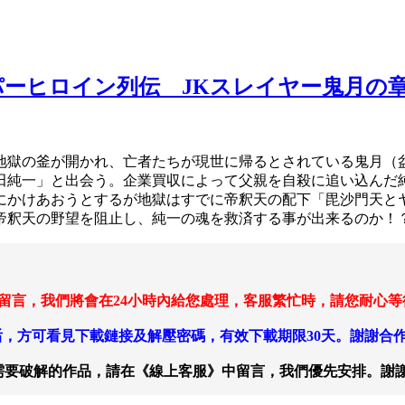
ーパーヒロイン列伝 JKスレイヤー鬼月の
地獄の釜が開かれ、亡者たちが現世に帰るとされている鬼月（盆
田純一」と出会う。企業買収によって父親を自殺に追い込んだ
にかけあおうとするが地獄はすでに帝釈天の配下「毘沙門天と
帝釈天の野望を阻止し、純一の魂を救済する事が出来るのか！
 留言，我們將會在24小時內給您處理，客服繁忙時，請您耐心
，方可看見下載鏈接及解壓密碼，有效下載期限30天。謝謝合
需要破解的作品，請在《線上客服》中留言，我們優先安排。謝