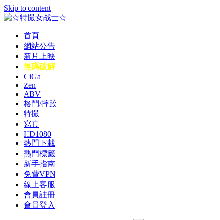
Skip to content
首頁
☆特撮女战士☆
特撮女战士、女奥特曼、女戦闘員、太陽の戦士、苍月女战士
網站公告
新片上映
無碼破解
GiGa
Zen
ABV
格鬥/摔跤
特撮
寫真
HD1080
熱門下載
熱門標籤
新手指南
免費VPN
線上客服
會員註冊
會員登入