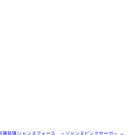
 銀河麗装隊ジャンヌフォース ～ジャンヌピンクサーガ～ →