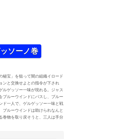
ルゲッソーノ巻
の秘宝」を狙って闇の組織イロード
ョンと交換せよとの指令が下され
ゲルゲッソー一味が現れる。ジャス
をブルーウインドにパスし、ブルー
ンド一人で、ゲルゲッソー一味と戦
、ブルーウインドは助けられなんと
る巻物を取り戻そうと、三人は手分