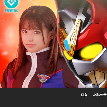
Skip
to
content
首頁
網站公告
☆特撮女战士☆
特撮女战士、女奥特曼、女戦闘員、太陽の戦士、苍月女战士電影網！