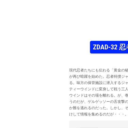
ZDAD-3
現代忍者たちにも伝わる「黄金の
が再び暗躍を始めた。忍者特捜ジ
る。味方の保管施設に潜入するジ
ティーウインドに変身して戦う三
ウインドはその場を離れる。が、
うのだが、ゲルゲッソーの舌攻撃
か難を逃れるのだった。しかし、
けして情報を集めるのだが・・・