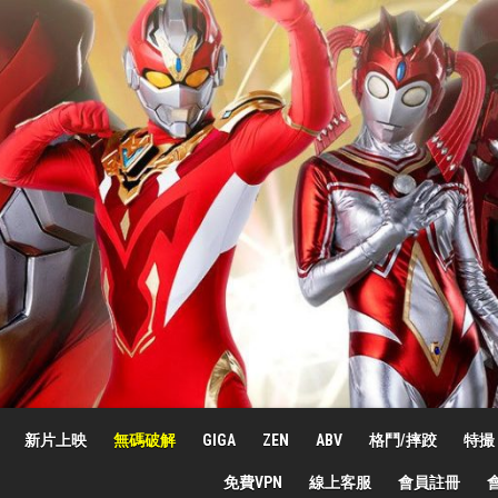
新片上映
無碼破解
GIGA
ZEN
ABV
格鬥/摔跤
特撮
免費VPN
線上客服
會員註冊