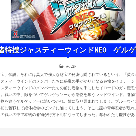
2 忍者特捜ジャスティーウィンドNEO ゲ
POSTED
🔥
,
ZEN
IN
秘宝」伝説。それには莫大で強大な財宝の秘密も隠されているという。「黄金
ャスティーウインドのメンバーたちに秘宝の手がかりとなる巻物をイミテーシ
ャスティーウインドのメンバーたちの前に巻物を手にしたイロードのガマ魔忍
人。戦いの中、隙をついてゲルゲッソーから巻物を奪うレッドウインド。巻物
巻物を追うゲルゲッソーに追いつかれ、敵に取り囲まれてしまう。ブルーウイ
の前に苦戦して絶体絶命のピンチに陥ってしまう。そこに謎の青年忍者が現れ
その戦いの中で本物の巻物が行方不明になってしまった。奪われた可能性があ
。