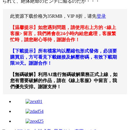
られて、絶体絶命のピンチに陥るのだが・・・
此资源下载价格为
35
RMB，VIP 8折，请先
登录
【温馨提示】如您遇到問題，請使用右上方的 <線上
客服> 留言，我們將會在24小時內給您處理，客服繁
忙時，請您耐心等待，謝謝合作！
【下載提示】所有檔案均以壓縮包形式發佈，必須要
購買后，方可看見下載鏈接及解壓密碼，有效下載期
限30天。謝謝合作！
【無碼破解】利用AI進行無碼破解業務正式上線，如
您有需要破解的作品，請在《線上客服》中留言，我
們優先安排。謝謝支持！