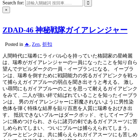
Search for:
×
ZDAD-46 神秘戦隊ガイアレンジャー
Posted in
🔥
,
Zen
,
折扣
人間時代に瑞希にライバル心を持っていた格闘家の星崎麗
は、瑞希がガイアレンジャーの一員になったことを知り自ら
望んでデビルダークの一員・イーブランになる。 イーブラ
ンは、瑞希を倒すために戦闘能力の劣るガイアピンクを戦っ
て捕らえガイアブルーの弱点を聞き出そうと考える。 激し
い尋問にもガイアブルーのことを思って耐えるガイアピンク
をみて、二人が強い絆で結ばれていることを知ったイーブラ
ンは、 男のガイアレンジャーに邪魔されないように男性染
色体を弾く特殊な結界を貼り百恵を人質に瑞希をおびき出
す。 抵抗できないブルーはダークポッド、そしてイーブラ
ンに痛めつけられ、さらに諸刃の剣であるガイアスーツに苦
しめられてしまい、ついにブルーは捕らえられてしまう。
ブルーとピンクは、共に捕らえられガイアスーツにも苦しめ