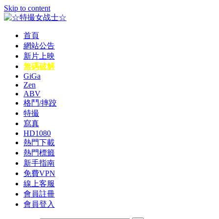
Skip to content
首頁
☆特撮女战士☆
特撮女战士、女奥特曼、女戦闘員、太陽の戦士、苍月女战士
網站公告
電影網！
新片上映
無碼破解
GiGa
Zen
ABV
格鬥/摔跤
特撮
寫真
HD1080
熱門下載
熱門標籤
新手指南
免費VPN
線上客服
會員註冊
會員登入