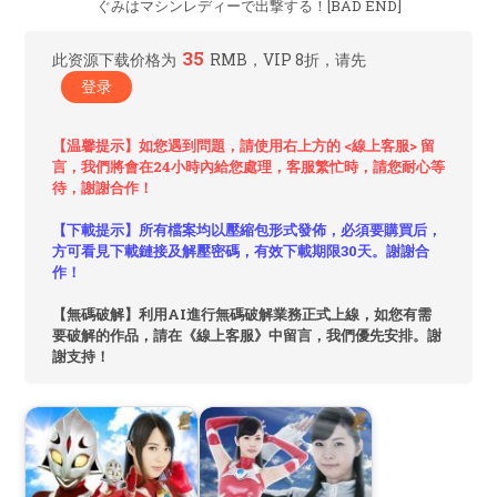
ぐみはマシンレディーで出撃する！[BAD END]
35
此资源下载价格为
RMB，VIP 8折，请先
登录
【温馨提示】如您遇到問題，請使用右上方的 <線上客服> 留
言，我們將會在24小時內給您處理，客服繁忙時，請您耐心等
待，謝謝合作！
【下載提示】所有檔案均以壓縮包形式發佈，必須要購買后，
方可看見下載鏈接及解壓密碼，有效下載期限30天。謝謝合
作！
【無碼破解】利用AI進行無碼破解業務正式上線，如您有需
要破解的作品，請在《線上客服》中留言，我們優先安排。謝
謝支持！