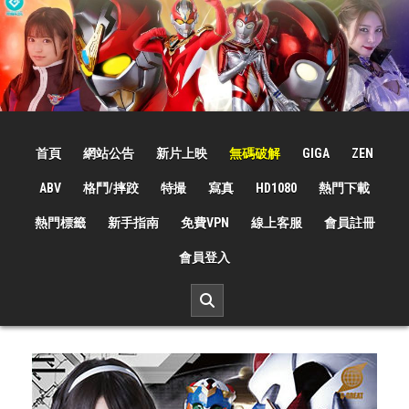
Skip
to
content
☆特撮女战士☆
特撮女战士、女奥特曼、女戦闘員、太陽の戦士、苍月女战士電影網！
首頁
網站公告
新片上映
無碼破解
GIGA
ZEN
ABV
格鬥/摔跤
特撮
寫真
HD1080
熱門下載
熱門標籤
新手指南
免費VPN
線上客服
會員註冊
會員登入