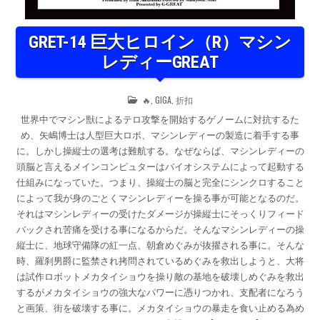
GRET-14 巨大ヒロイン（R）マシン
レディーGREAT
POSTED
🔥
,
GIGA
,
折扣
IN
世界中でマシン獣によるテロ攻撃を開始するゲノームに対抗するた
め、矢嶋博士は人型巨大ロボ、マシンレディーの製造に着手する事
に。しかし操縦士の選考は難航する。なぜならば、マシンレディーの
頭脳と言えるメインコンピュターはバイオシステムによって起動する
仕組みになっていた。つまり、操縦士の脳と完全にシンクロすること
によって我が身のごとくマシンレディーを操る事が可能となるのだ。
それはマシンレディーの受けたダメージが操縦士にそっくりフィード
バックされ苦痛を受ける事になるからだ。そんなマシンレディーの操
縦士に、地球守備隊の紅一点、朝倉めぐみが抜擢される事に。そんな
時、羅刹男爵に監禁され拷問されているめぐみを救出しようと、大将
は試作ロボットメカタイショウを操り敵の基地を破壊しめぐみを救出
するがメカタイショウの強大なパワーに憑りつかれ、支配者になろう
と画策、街を破壊する事に。メカタイショウの暴走を食い止める為め