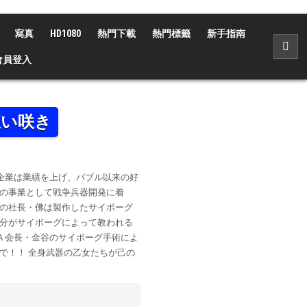
寫真
HD1080
熱門下載
熱門標籤
新手指南
會員登入
狂い咲き
企業は業績を上げ、バブル以来の好
次の事業として戦争兵器開発に着
スの社長・佛は製作したサイボーグ
自分がサイボーグによって教われる
Ａ会長・金谷のサイボーグ手術によ
で！！ 全身武器の乙女たちが己の