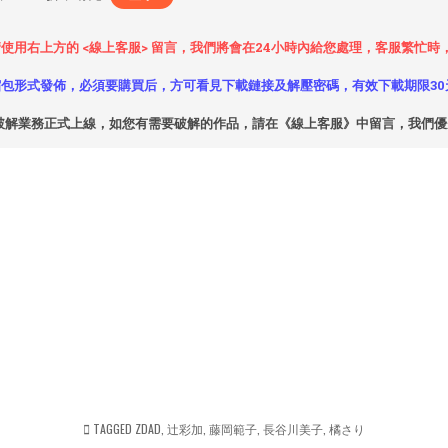
使用右上方的 <線上客服> 留言，我們將會在24小時內給您處理，客服繁忙
包形式發佈，必須要購買后，方可看見下載鏈接及解壓密碼，有效下載期限30
破解業務正式上線，如您有需要破解的作品，請在《線上客服》中留言，我們
TAGGED
ZDAD
,
辻彩加
,
藤岡範子
,
長谷川美子
,
橘さり