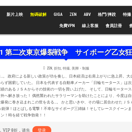
新片上映
無碼破解
GIGA
ZEN
ABV
格鬥/摔跤
特撮
免費VPN
線上客服
會員註冊
D-61 第二次東京爆裂戦争 サイボーグ乙女
POSTED
ZEN
,
折扣
,
特撮
,
美脚・制服
IN
…。 政府による新しい政策が功を奏し、日本経済は右肩上がりに急上昇。大
らず困窮していた。 日本を代表する自動車メーカー「日輪モータース」は
績のあるＪＳＡからその技術の一切を買い上げた。 そして、日輪モーター
外へ解き放った！ 偶然襲われたサラリーマンを助けたことにより、今度は
爆発に巻き込まれこの世を去る…。 かと思いきや、その場に居合わせたＪＳ
う銃弾！ほとばしる電撃！不幸なサイボーグ三姉妹！そしてレースクイーンま
ョン！時を経て戦争勃発！！
，VIP 8折，请先
登录