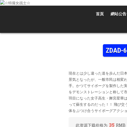
Skip
to
content
首頁
網站公告
☆特撮女战士☆
特撮女战士、女奥特曼、女戦闘員、太陽の戦士、苍月女战士電影網！
ZDA
現在とは少し違った道を歩んだ日本
景気となったが、一般市民は相変わ
手。かつてサイボーグを製作した実
をデモンストレーションと称して市
羽目になった女子高生・舞宮星華は
って蘇生するのだった！！ 飛び交
体をぶつけ合うサイボーグアクシ
35
此资源下载价格为
RMB