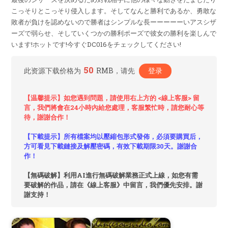
こっそりとこっそり侵入します。そしてなんと勝利であるか、勇敢な
敗者が負けを認めないので勝者はシンプルな長ーーーーーいアスシザ
ーズで弱らせ、そしていくつかの勝利ポーズで彼女の勝利を楽しんで
います!ホットです!今すぐDC016をチェックしてください!
50
此资源下载价格为
RMB，请先
登录
【温馨提示】如您遇到問題，請使用右上方的 <線上客服> 留
言，我們將會在24小時內給您處理，客服繁忙時，請您耐心等
待，謝謝合作！
【下載提示】所有檔案均以壓縮包形式發佈，必須要購買后，
方可看見下載鏈接及解壓密碼，有效下載期限30天。謝謝合
作！
【無碼破解】利用AI進行無碼破解業務正式上線，如您有需
要破解的作品，請在《線上客服》中留言，我們優先安排。謝
謝支持！