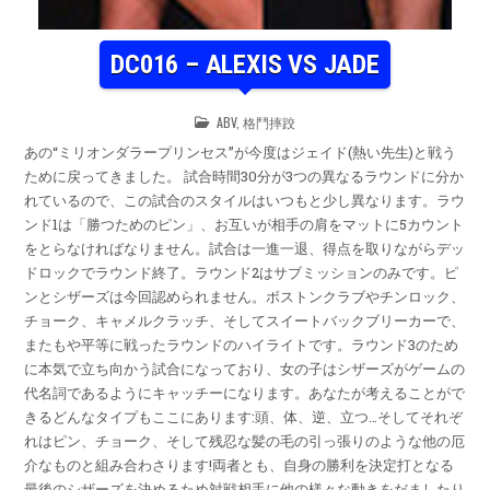
DC016 – ALEXIS VS JADE
POSTED
ABV
,
格鬥摔跤
IN
あの“ミリオンダラープリンセス”が今度はジェイド(熱い先生)と戦う
ために戻ってきました。 試合時間30分が3つの異なるラウンドに分か
れているので、この試合のスタイルはいつもと少し異なります。ラウ
ンド1は「勝つためのピン」、お互いが相手の肩をマットに5カウント
をとらなければなりません。試合は一進一退、得点を取りながらデッ
ドロックでラウンド終了。ラウンド2はサブミッションのみです。ピ
ンとシザーズは今回認められません。ボストンクラブやチンロック、
チョーク、キャメルクラッチ、そしてスイートバックブリーカーで、
またもや平等に戦ったラウンドのハイライトです。ラウンド3のため
に本気で立ち向かう試合になっており、女の子はシザーズがゲームの
代名詞であるようにキャッチーになります。あなたが考えることがで
きるどんなタイプもここにあります:頭、体、逆、立つ…そしてそれぞ
れはピン、チョーク、そして残忍な髪の毛の引っ張りのような他の厄
介なものと組み合わさります!両者とも、自身の勝利を決定打となる
最後のシザーズを決めるため対戦相手に他の様々な動きをだましたり