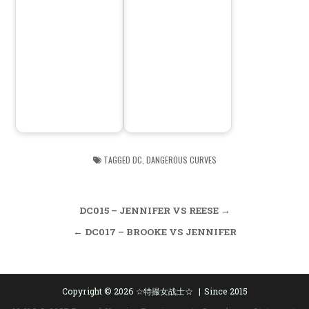
TAGGED
DC
,
DANGEROUS CURVES
Post
DC015 – JENNIFER VS REESE →
navigation
← DC017 – BROOKE VS JENNIFER
Copyright © 2026 ☆特撮女战士☆
Since 2015