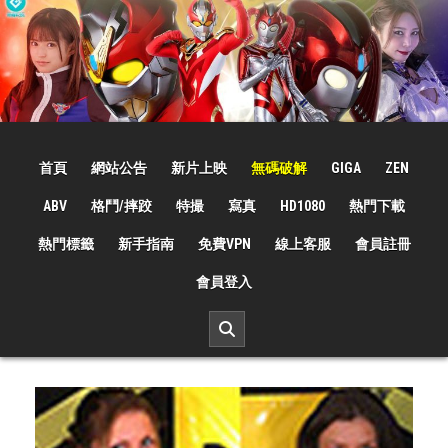
Skip
to
content
☆特撮女战士☆
特撮女战士、女奥特曼、女戦闘員、太陽の戦士、苍月女战士電影網！
首頁
網站公告
新片上映
無碼破解
GIGA
ZEN
ABV
格鬥/摔跤
特撮
寫真
HD1080
熱門下載
熱門標籤
新手指南
免費VPN
線上客服
會員註冊
會員登入