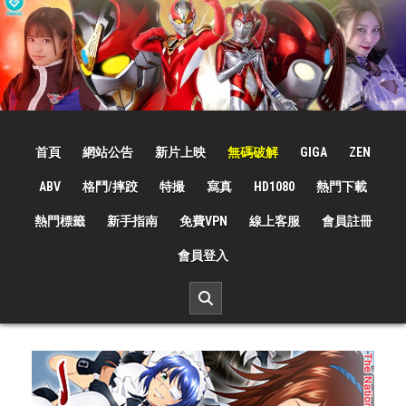
Skip
to
content
☆特撮女战士☆
特撮女战士、女奥特曼、女戦闘員、太陽の戦士、苍月女战士電影網！
首頁
網站公告
新片上映
無碼破解
GIGA
ZEN
ABV
格鬥/摔跤
特撮
寫真
HD1080
熱門下載
熱門標籤
新手指南
免費VPN
線上客服
會員註冊
會員登入