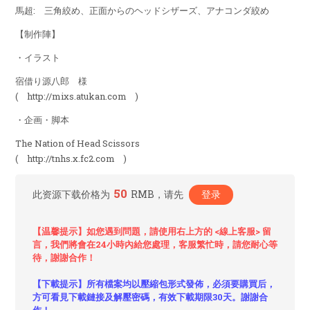
馬超: 三角絞め、正面からのヘッドシザーズ、アナコンダ絞め
【制作陣】
・イラスト
宿借り源八郎 様
( http://mixs.atukan.com )
・企画・脚本
The Nation of Head Scissors
( http://tnhs.x.fc2.com )
50
此资源下载价格为
RMB，请先
登录
【温馨提示】如您遇到問題，請使用右上方的 <線上客服> 留
言，我們將會在24小時內給您處理，客服繁忙時，請您耐心等
待，謝謝合作！
【下載提示】所有檔案均以壓縮包形式發佈，必須要購買后，
方可看見下載鏈接及解壓密碼，有效下載期限30天。謝謝合