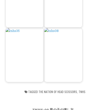
TAGGED
THE NATION OF HEAD SCISSORS
,
TNHS
TNHS-09 男の子の壊し方 →