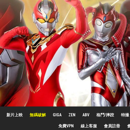
新片上映
無碼破解
GIGA
ZEN
ABV
格鬥/摔跤
特撮
免費VPN
線上客服
會員註冊