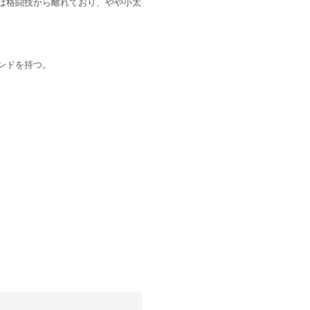
は格闘技から離れており、やや小太
ンドを持つ。
。