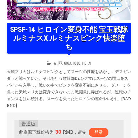
SPSF-14 ヒロイン変身不能 宝玉戦隊
ルミナスX ルミナスピンク快楽堕
ち
POSTED
🔥
,
🆕
,
GIGA
,
1080
,
HD
,
AI
IN
天城マリカはルミナスピンクとしてスーツの性能を活かし、デスガン
ダラと戦っていた。それを狙う敵幹部Dr.シグマはスーツの弱点をス
パイから入手し、戦いの中でピンクを変身不能にさせる。ダメージを
負った天城マリカは変身できないまま戦闘員に弄ばれるが、逆転のチ
ャンスを狙い続ける。スーツを失ったヒロインの運命やいかに…[BAD
END]
普通版
30
此资源下载价格为
RMB，请先
登录