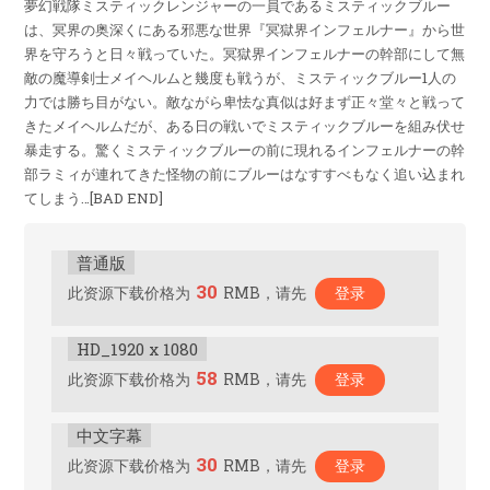
夢幻戦隊ミスティックレンジャーの一員であるミスティックブルー
は、冥界の奥深くにある邪悪な世界『冥獄界インフェルナー』から世
界を守ろうと日々戦っていた。冥獄界インフェルナーの幹部にして無
敵の魔導剣士メイヘルムと幾度も戦うが、ミスティックブルー1人の
力では勝ち目がない。敵ながら卑怯な真似は好まず正々堂々と戦って
きたメイヘルムだが、ある日の戦いでミスティックブルーを組み伏せ
暴走する。驚くミスティックブルーの前に現れるインフェルナーの幹
部ラミィが連れてきた怪物の前にブルーはなすすべもなく追い込まれ
てしまう…[BAD END]
普通版
30
此资源下载价格为
RMB，请先
登录
HD_1920 x 1080
58
此资源下载价格为
RMB，请先
登录
中文字幕
30
此资源下载价格为
RMB，请先
登录