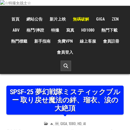
Skip
to
☆特撮女战士☆
特撮女战士、女奥特曼、女戦闘員、太陽の戦士、苍月女战士電影網！
content
首頁
網站公告
新片上映
無碼破解
GIGA
ZEN
ABV
格鬥/摔跤
特撮
寫真
HD1080
熱門下載
熱門標籤
新手指南
免費VPN
線上客服
會員註冊
會員登入
SPSF-25 夢幻戦隊ミスティックブル
ー 取り戻せ魔法の絆、瑠衣、涙の
大絶頂
POSTED
🔥
,
🆕
,
GIGA
,
1080
,
HD
,
AI
IN