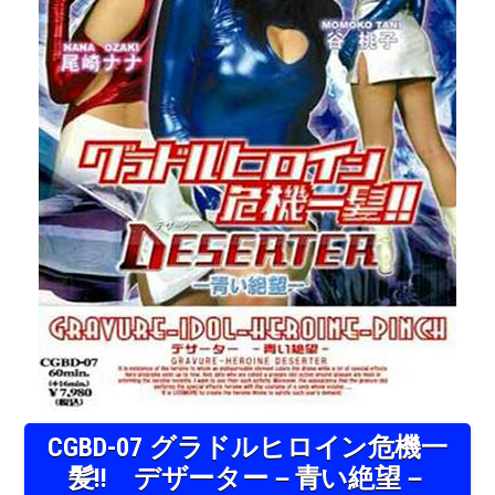
CGBD-07 グラドルヒロイン危機一
髪!! デザーター－青い絶望－