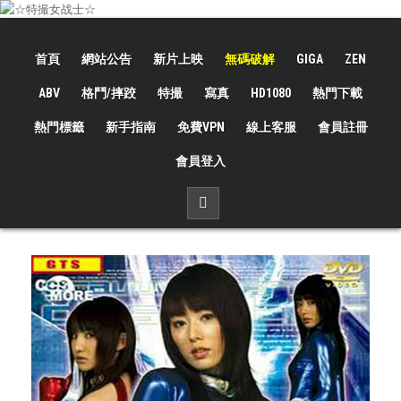
Skip
to
☆特撮女战士☆
特撮女战士、女奥特曼、女戦闘員、太陽の戦士、苍月女战士電影網！
content
首頁
網站公告
新片上映
無碼破解
GIGA
ZEN
ABV
格鬥/摔跤
特撮
寫真
HD1080
熱門下載
熱門標籤
新手指南
免費VPN
線上客服
會員註冊
會員登入