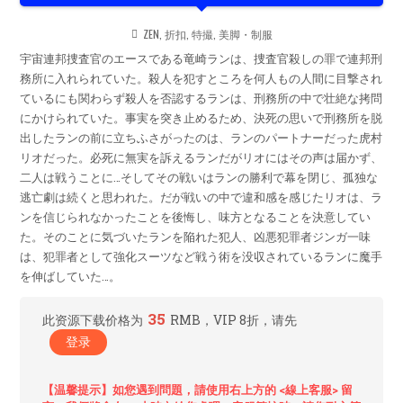
POSTED
ZEN
,
折扣
,
特撮
,
美脚・制服
IN
宇宙連邦捜査官のエースである竜崎ランは、捜査官殺しの罪で連邦刑
務所に入れられていた。殺人を犯すところを何人もの人間に目撃され
ているにも関わらず殺人を否認するランは、刑務所の中で壮絶な拷問
にかけられていた。事実を突き止めるため、決死の思いで刑務所を脱
出したランの前に立ちふさがったのは、ランのパートナーだった虎村
リオだった。必死に無実を訴えるランだがリオにはその声は届かず、
二人は戦うことに…そしてその戦いはランの勝利で幕を閉じ、孤独な
逃亡劇は続くと思われた。だが戦いの中で違和感を感じたリオは、ラ
ンを信じられなかったことを後悔し、味方となることを決意してい
た。そのことに気づいたランを陥れた犯人、凶悪犯罪者ジンガ一味
は、犯罪者として強化スーツなど戦う術を没収されているランに魔手
を伸ばしていた…。
35
此资源下载价格为
RMB，VIP 8折，请先
登录
【温馨提示】如您遇到問題，請使用右上方的 <線上客服> 留