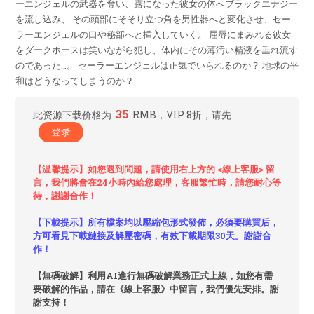
ーエンジェルの武器を奪い、露になった彼女の体へブラックエナジー
を流し込み、 その頭部にそそり立つ角を男性器へと変化させ、セー
ラーエンジェルの口や秘部へと挿入していく。 屈辱にまみれる彼女
をダークホースは笑いながら犯し、体内にその薄汚い精液を垂れ流す
のであった…。 セーラーエンジェルは正気でいられるのか？ 地球の平
和はどうなってしまうのか？
35
此资源下载价格为
RMB，VIP 8折，请先
登录
【温馨提示】如您遇到問題，請使用右上方的 <線上客服> 留
言，我們將會在24小時內給您處理，客服繁忙時，請您耐心等
待，謝謝合作！
【下載提示】所有檔案均以壓縮包形式發佈，必須要購買后，
方可看見下載鏈接及解壓密碼，有效下載期限30天。謝謝合
作！
【無碼破解】利用AI進行無碼破解業務正式上線，如您有需
要破解的作品，請在《線上客服》中留言，我們優先安排。謝
謝支持！