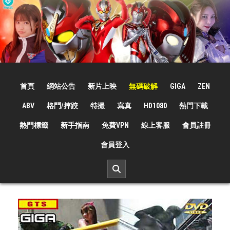
Skip
to
content
☆特撮女战士☆
特撮女战士、女奥特曼、女戦闘員、太陽の戦士、苍月女战士電影網！
首頁
網站公告
新片上映
無碼破解
GIGA
ZEN
ABV
格鬥/摔跤
特撮
寫真
HD1080
熱門下載
熱門標籤
新手指南
免費VPN
線上客服
會員註冊
會員登入