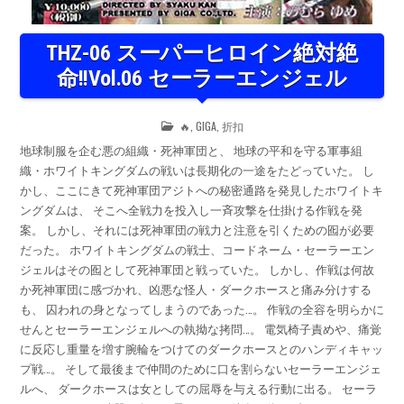
THZ-06 スーパーヒロイン絶対絶
命!!Vol.06 セーラーエンジェル
POSTED
🔥
,
GIGA
,
折扣
IN
地球制服を企む悪の組織・死神軍団と、 地球の平和を守る軍事組
織・ホワイトキングダムの戦いは長期化の一途をたどっていた。 し
かし、ここにきて死神軍団アジトへの秘密通路を発見したホワイトキ
ングダムは、 そこへ全戦力を投入し一斉攻撃を仕掛ける作戦を発
案。 しかし、それには死神軍団の戦力と注意を引くための囮が必要
だった。 ホワイトキングダムの戦士、コードネーム・セーラーエン
ジェルはその囮として死神軍団と戦っていた。 しかし、作戦は何故
か死神軍団に感づかれ、凶悪な怪人・ダークホースと痛み分けする
も、 囚われの身となってしまうのであった…。 作戦の全容を明らかに
せんとセーラーエンジェルへの執拗な拷問…。 電気椅子責めや、痛覚
に反応し重量を増す腕輪をつけてのダークホースとのハンディキャッ
プ戦…。 そして最後まで仲間のために口を割らないセーラーエンジェ
ルへ、 ダークホースは女としての屈辱を与える行動に出る。 セーラ