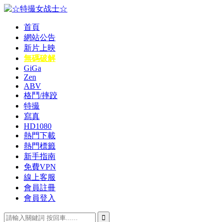
Skip
to
content
首頁
☆特撮女战士☆
特撮女战士、女奥特曼、女戦闘員、太陽の戦士、苍月女战士
網站公告
電影網！
新片上映
無碼破解
GiGa
Zen
ABV
格鬥/摔跤
特撮
寫真
HD1080
熱門下載
熱門標籤
新手指南
免費VPN
線上客服
會員註冊
會員登入
Search