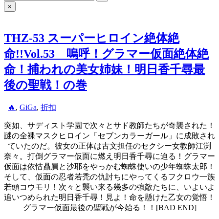
for:
×
THZ-53 スーパーヒロイン絶体絶
命!!Vol.53 嗚呼！グラマー仮面絶体絶
命！捕われの美女姉妹！明日香千尋最
後の聖戦！の巻
Posted
🔥
,
GiGa
,
折扣
in
突如、サディスト学園で次々とサド教師たちが奇襲された！
謎の全裸マスクヒロイン「セブンカラーガール」に成敗され
ていたのだ。彼女の正体は古文担任のセクシー女教師江渕
奈々。打倒グラマー仮面に燃え明日香千尋に迫る！グラマー
仮面は依怙贔屓と沙耶をやっかむ蜘蛛使いの少年蜘蛛太郎！
そして、仮面の忍者若禿の仇討ちにやってくるフクロウ一族
若頭コウモリ！次々と襲い来る幾多の強敵たちに、いよいよ
追いつめられた明日香千尋！見よ！命を懸けた乙女の覚悟！
グラマー仮面最後の聖戦が今始る！！[BAD END]