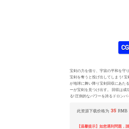
C
宝剣の力を借り、宇宙の平和を守り
宝剣を奪うと投げ出してしまう! 
が地球に舞い降り宝剣回収にあたる
ーが宝剣を見つけ出す。 回収は成
る! 圧倒的なパワーを誇るドロン
35
此资源下载价格为
RMB
【温馨提示】如您遇到問題，請