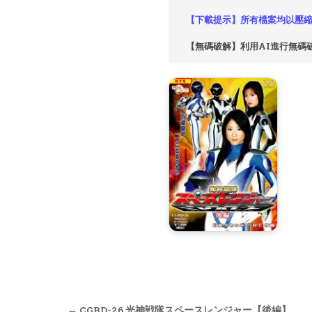
【下載提示】所有檔案均以壓縮
【無碼破解】利用AI進行無碼
Post
← CGBD-26 光神戦隊スペースレンジャー【後編】