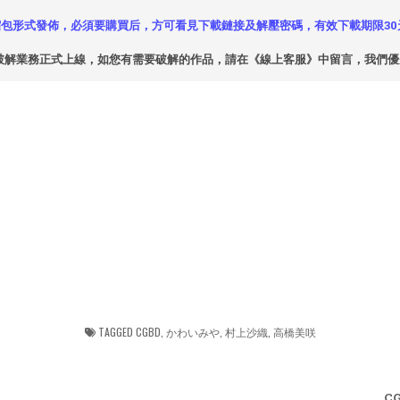
包形式發佈，必須要購買后，方可看見下載鏈接及解壓密碼，有效下載期限30
破解業務正式上線，如您有需要破解的作品，請在《線上客服》中留言，我們
TAGGED
CGBD
,
かわいみや
,
村上沙織
,
高橋美咲
C