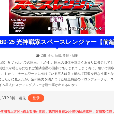
GBD-25 光神戦隊スペースレンジャー【前
POSTED
ZEN
,
折扣
,
特撮
,
美脚・制服
IN
続けるヴァルハラの国王。 しかし、国王の身体を気遣うあまりに暴走してし
宝剣紛失が明るみになれば近隣惑星の国家に怪しまれてしまう為に、急いで回収
。 しかし、チームワークに欠けている三人は各々離れて回収を行なう事とな
功したかに見えたが、宝剣紛失を聞きつけた暗黒惑星のドロンフォークが、
バイム星人にスティングブルーは勝つ事が出来るのか!?
，VIP 8折，请先
登录
使用右上方的 <線上客服> 留言，我們將會在24小時內給您處理，客服繁忙