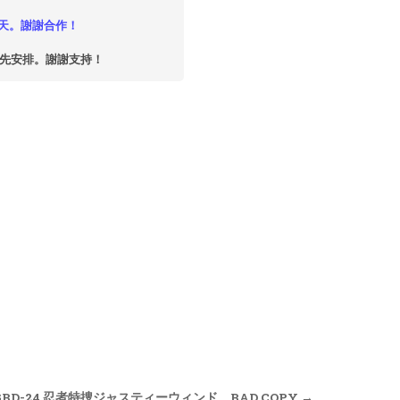
天。謝謝合作！
優先安排。謝謝支持！
GBD-24 忍者特捜ジャスティーウィンド BAD COPY →