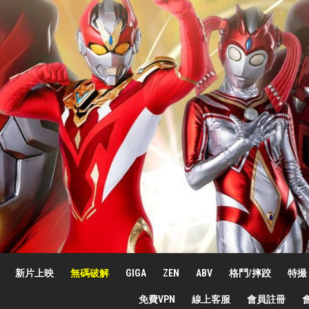
新片上映
無碼破解
GIGA
ZEN
ABV
格鬥/摔跤
特撮
免費VPN
線上客服
會員註冊