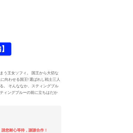
編】
まう王女ソフィ。 国王から大切な
に向わせる国王! 選ばれし戦士三人
る。 そんななか、スティングブル
スティングブルーの前に立ちはだか
時，請您耐心等待，謝謝合作！