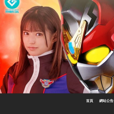
Skip
to
content
首頁
網站公告
☆特撮女战士☆
特撮女战士、女奥特曼、女戦闘員、太陽の戦士、苍月女战士電影網！