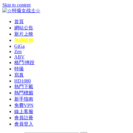
Skip to content
首頁
☆特撮女战士☆
特撮女战士、女奥特曼、女戦闘員、太陽の戦士、苍月女战士
網站公告
電影網！
新片上映
無碼破解
GiGa
Zen
ABV
格鬥/摔跤
特撮
寫真
HD1080
熱門下載
熱門標籤
新手指南
免費VPN
線上客服
會員註冊
會員登入