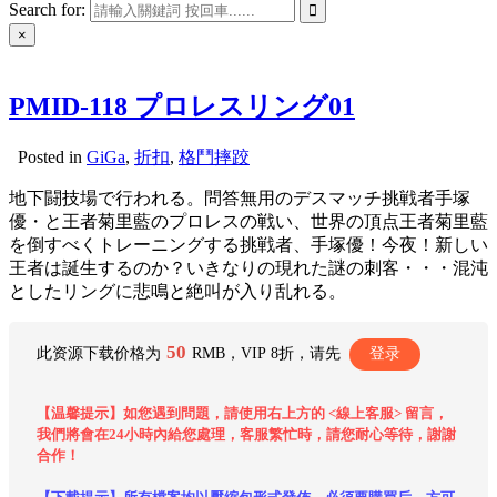
Search for:
×
PMID-118 プロレスリング01
Posted in
GiGa
,
折扣
,
格鬥摔跤
地下闘技場で行われる。問答無用のデスマッチ挑戦者手塚
優・と王者菊里藍のプロレスの戦い、世界の頂点王者菊里藍
を倒すべくトレーニングする挑戦者、手塚優！今夜！新しい
王者は誕生するのか？いきなりの現れた謎の刺客・・・混沌
としたリングに悲鳴と絶叫が入り乱れる。
50
此资源下载价格为
RMB，VIP 8折，请先
登录
【温馨提示】如您遇到問題，請使用右上方的 <線上客服> 留言，
我們將會在24小時內給您處理，客服繁忙時，請您耐心等待，謝謝
合作！