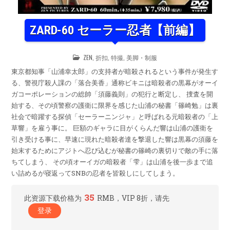
ZARD-60 セーラー忍者【前編】
POSTED
ZEN
,
折扣
,
特撮
,
美脚・制服
IN
東京都知事「山浦幸太郎」の支持者が暗殺されるという事件が発生す
る、警視庁殺人課の「落合美香」通称ビキニは暗殺者の黒幕がオーイ
ガコーポレーションの総帥「須藤義則」の犯行と断定し、 捜査を開
始する、その頃警察の護衛に限界を感じた山浦の秘書「篠崎勉」は裏
社会で暗躍する探偵「セーラーニンジャ」と呼ばれる元暗殺者の「上
草響」を雇う事に。 巨額のギャラに目がくらんだ響は山浦の護衛を
引き受ける事に、早速に現れた暗殺者達を撃退した響は黒幕の須藤を
始末するためにアジトへ忍び込むが秘書の篠崎の裏切りで敵の手に落
ちてしまう、 その頃オーイガの暗殺者「雫」は山浦を後一歩まで追
い詰めるが寝返ってSNBの忍者を皆殺しにしてしまう。
35
此资源下载价格为
RMB，VIP 8折，请先
登录