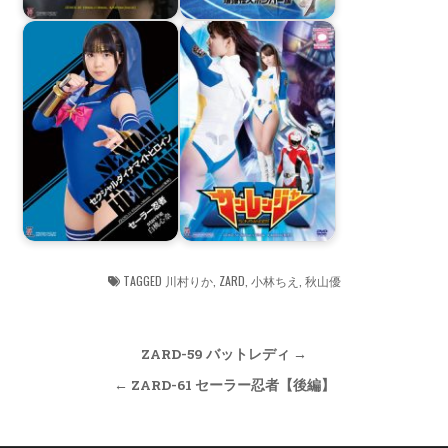
TAGGED
川村りか
,
ZARD
,
小林ちえ
,
秋山優
Post
ZARD-59 バットレディ →
navigation
← ZARD-61 セーラー忍者【後編】