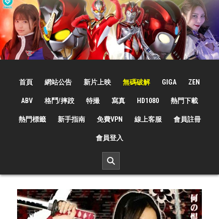
Skip
to
content
☆特撮女战士☆
特撮女战士、女奥特曼、女戦闘員、太陽の戦士、苍月女战士電影網！
首頁
網站公告
新片上映
無碼破解
GIGA
ZEN
ABV
格鬥/摔跤
特撮
寫真
HD1080
熱門下載
熱門標籤
新手指南
免費VPN
線上客服
會員註冊
會員登入